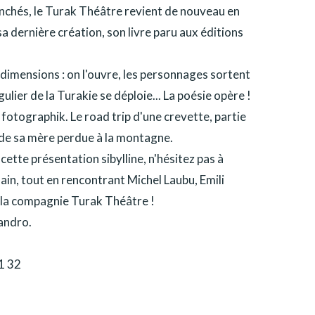
anchés, le Turak Théâtre revient de nouveau en
 dernière création, son livre paru aux éditions
imensions : on l'ouvre, les personnages sortent
gulier de la Turakie se déploie... La poésie opère !
otographik. Le road trip d'une crevette, partie
 de sa mère perdue à la montagne.
 cette présentation sibylline, n'hésitez pas à
main, tout en rencontrant Michel Laubu, Emili
 la compagnie Turak Théâtre !
andro.
1 32